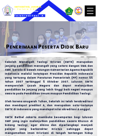
SMTK BETHEL JAKARTA
- Setara SMA -
Knowledge.Spirituality.Character
Terakreditasi 'A'
P
P
D
B
ENERIMAAN
ESERTA
I
DIK
ARU
Sekolah Menengah Teologi Kristen (SMTK) merupakan
jenjang pendidikan menengah yang setara dengan SMA dan
SMK, berada di bawah naungan Kementerian Agama Republik
Indonesia melalui ketetapan Presiden Republik Indonesia
yang tertuang dalam Peraturan Pemerintah (PP) nomor 55
tahun 2007 tertanggal 5 Oktober 2007. Lulusan SMTK
memperoleh Ijazah Negara dan dapat melanjutkan
pendidikan ke jenjang yang lebih tinggi baik negeri maupun
swasta pada Pendidikan Umum maupun Pendidikan Teologi.
Oleh karena anugerah Tuhan, Sekolah ini telah terakreditasi
dan mendapat predikat A, dan merupakan satu-satunya
SMTK di Indonesia yang mendapat nilai akreditasi A unggul.
SMTK Bethel Jakarta membuka kesempatan bagi lulusan
SMP yang ingin melanjutkan pendidikan secara khusus di
bidang teologi, agar dibina dan diperlengkapi menjadi
pelajar yang berkarakter Kristus sehingga dapat
mengamalkan iman Kristiani di tengah tantangan hidup