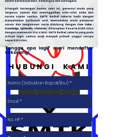
dalam bermasyarakat, berbangsa dan bernegara.
Ditengah tantangan zaman saat ini, generasi muda yang
tergerus zaman dan meninggalkan nilai-nilai etika dan
norma sopan santun, SMTK Bethel Jakarta hadir dengan
menjalankan kurikulum unik. Memadukan mata pelajaran
umum dan keagamaan serta didukung dengan
Core Value :
Knowledge, Spirituality, Character
, diharapkan Peserta Didik lulus
dengan memenuhi Visi & Misi SMTK Bethel Jakarta yang pad
a
intinya ingin semua anak menjadi pribadi unggul serupa
seperti Kristus.
Tunggu apa lagi? mari mendaftar
sekarang!
H U B U N G I K A M I